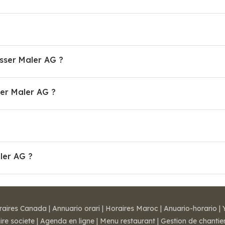
sser Maler AG ?
er Maler AG ?
ler AG ?
raires Canada
|
Annuario orari
|
Horaires Maroc
|
Anuario-horario
|
ire societe
|
Agenda en ligne
|
Menu restaurant
|
Gestion de chantie