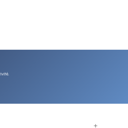
vité.