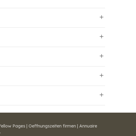
Yellow Pages
|
Oeffnungszeiten firmen
|
Annuaire
r