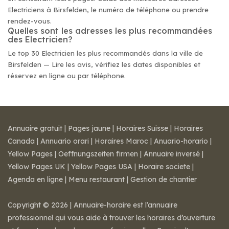
Electriciens à Birsfelden, le numéro de téléphone ou prendre
rendez-vous.
Quelles sont les adresses les plus recommandées
des Electricien?
Le top 30 Electricien les plus recommandés dans la ville de
Birsfelden — Lire les avis, vérifiez les dates disponibles et
réservez en ligne ou par téléphone.
Annuaire gratuit
|
Pages jaune
|
Horaires Suisse
|
Horaires
Canada
|
Annuario orari
|
Horaires Maroc
|
Anuario-horario
|
Yellow Pages
|
Oeffnungszeiten firmen
|
Annuaire inversé
|
Yellow Pages UK
|
Yellow Pages USA
|
Horaire societe
|
Agenda en ligne
|
Menu restaurant
|
Gestion de chantier
Copyright © 2026 | Annuaire-horaire est l’annuaire
professionnel qui vous aide à trouver les horaires d’ouverture