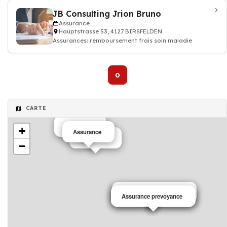
JB Consulting Jrion Bruno
Assurance
Hauptstrasse 53, 4127 BIRSFELDEN
Assurances: remboursement frais soin maladie
0
CARTE
Assurance
+
Assurance
Assurance
−
Assurance prevoyance
Assurance prevoyance
Assurance prevoyance