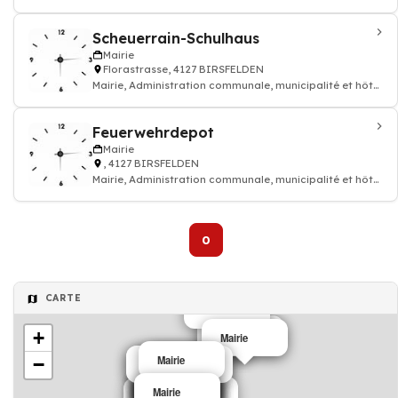
de ville
Scheuerrain-Schulhaus
Mairie
Florastrasse, 4127 BIRSFELDEN
Mairie, Administration communale, municipalité et hôtel
de ville
Feuerwehrdepot
Mairie
, 4127 BIRSFELDEN
Mairie, Administration communale, municipalité et hôtel
de ville
0
CARTE
Mairie
+
Mairie
Mairie
Mairie
−
Mairie
Mairie
Mairie
Mairie
Mairie
Mairie
Mairie
Mairie
Mairie
Mairie
Mairie
Mairie
Mairie
Mairie