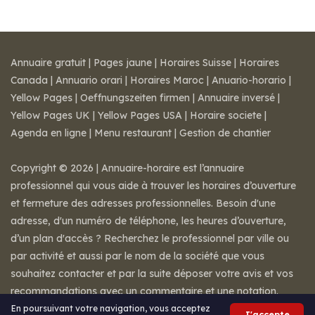
Annuaire gratuit
|
Pages jaune
|
Horaires Suisse
|
Horaires
Canada
|
Annuario orari
|
Horaires Maroc
|
Anuario-horario
|
Yellow Pages
|
Oeffnungszeiten firmen
|
Annuaire inversé
|
Yellow Pages UK
|
Yellow Pages USA
|
Horaire societe
|
Agenda en ligne
|
Menu restaurant
|
Gestion de chantier
Copyright © 2026 | Annuaire-horaire est l’annuaire
professionnel qui vous aide à trouver les horaires d’ouverture
et fermeture des adresses professionnelles. Besoin d'une
adresse, d'un numéro de téléphone, les heures d’ouverture,
d’un plan d'accès ? Recherchez le professionnel par ville ou
par activité et aussi par le nom de la société que vous
souhaitez contacter et par la suite déposer votre avis et vos
recommandations avec un commentaire et une notation.
Mentions légales
-
Conditions de ventes
-
Contact
En poursuivant votre navigation, vous acceptez
J'accepte