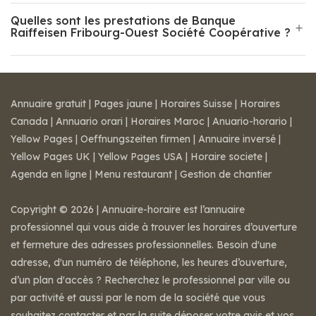
Quelles sont les prestations de Banque
Raiffeisen Fribourg-Ouest Société Coopérative ?
Annuaire gratuit
|
Pages jaune
|
Horaires Suisse
|
Horaires
Canada
|
Annuario orari
|
Horaires Maroc
|
Anuario-horario
|
Yellow Pages
|
Oeffnungszeiten firmen
|
Annuaire inversé
|
Yellow Pages UK
|
Yellow Pages USA
|
Horaire societe
|
Agenda en ligne
|
Menu restaurant
|
Gestion de chantier
Copyright © 2026 | Annuaire-horaire est l’annuaire
professionnel qui vous aide à trouver les horaires d’ouverture
et fermeture des adresses professionnelles. Besoin d'une
adresse, d'un numéro de téléphone, les heures d’ouverture,
d’un plan d'accès ? Recherchez le professionnel par ville ou
par activité et aussi par le nom de la société que vous
souhaitez contacter et par la suite déposer votre avis et vos