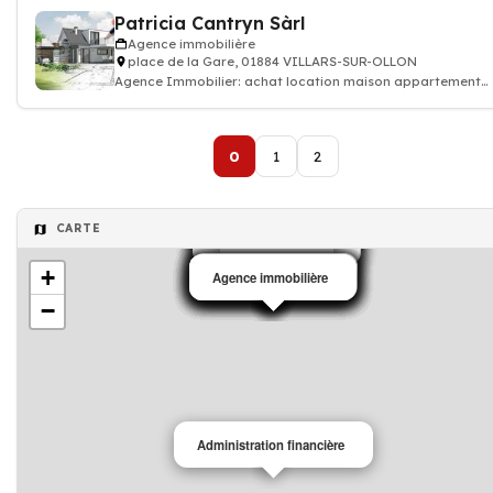
Patricia Cantryn Sàrl
Agence immobilière
place de la Gare, 01884 VILLARS-SUR-OLLON
Agence Immobilier: achat location maison appartement
terrain...
0
1
2
CARTE
Agence immobilière
Agence immobilière
Agence immobilière
Agence immobilière
Agence immobilière
Assurance
Agence immobilière
Agence immobilière
+
Agence immobilière
Agence immobilière
Agence immobilière
Agence immobilière
Agence immobilière
Agence immobilière
Agence immobilière
Agence immobilière
Agence immobilière
Agence immobilière
Agence immobilière
−
Administration financière