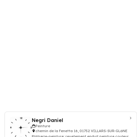
Negri Daniel
Peinture
chemin de la Fenetta 16, 01752 VILLARS-SUR-GLâNE
Plâtrerie-peinture: revetement enduit peinture couleur