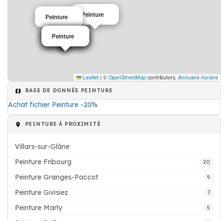
Peinture
Peinture
Peinture
Peinture
Peinture
Peinture
Leaflet
|
©
OpenStreetMap
contributors,
Annuaire-horaire
BASE DE DONNÉE PEINTURE
Achat fichier Peinture -20%
PEINTURE À PROXIMITÉ
Villars-sur-Glâne
Peinture Fribourg
20
Peinture Granges-Paccot
9
Peinture Givisiez
7
Peinture Marly
5