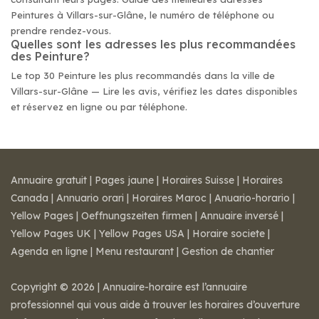
Peintures à Villars-sur-Glâne, le numéro de téléphone ou
prendre rendez-vous.
Quelles sont les adresses les plus recommandées
des Peinture?
Le top 30 Peinture les plus recommandés dans la ville de
Villars-sur-Glâne — Lire les avis, vérifiez les dates disponibles
et réservez en ligne ou par téléphone.
Annuaire gratuit
|
Pages jaune
|
Horaires Suisse
|
Horaires
Canada
|
Annuario orari
|
Horaires Maroc
|
Anuario-horario
|
Yellow Pages
|
Oeffnungszeiten firmen
|
Annuaire inversé
|
Yellow Pages UK
|
Yellow Pages USA
|
Horaire societe
|
Agenda en ligne
|
Menu restaurant
|
Gestion de chantier
Copyright © 2026 | Annuaire-horaire est l’annuaire
professionnel qui vous aide à trouver les horaires d’ouverture