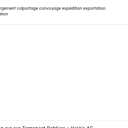
rgement colportage convoyage expédition exportation
ation
 sur sur Transport Rohkies + Heinis AG