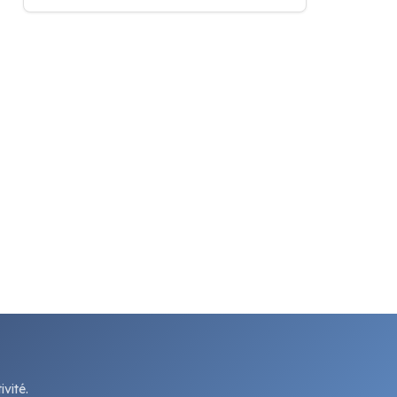
vité.