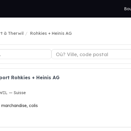
Bou
t à Therwil
Rohkies + Heinis AG
port Rohkies + Heinis AG
WIL — Suisse
r marchandise, colis