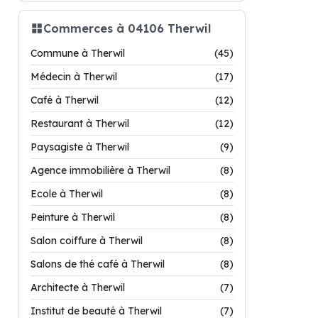
Commerces à 04106 Therwil
Commune à Therwil
(45)
Médecin à Therwil
(17)
Café à Therwil
(12)
Restaurant à Therwil
(12)
Paysagiste à Therwil
(9)
Agence immobilière à Therwil
(8)
Ecole à Therwil
(8)
Peinture à Therwil
(8)
Salon coiffure à Therwil
(8)
Salons de thé café à Therwil
(8)
Architecte à Therwil
(7)
Institut de beauté à Therwil
(7)