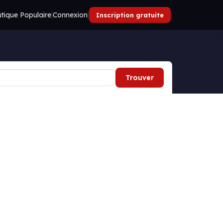
tique Populaire
|
Connexion
|
|
Inscription gratuite
Trouver