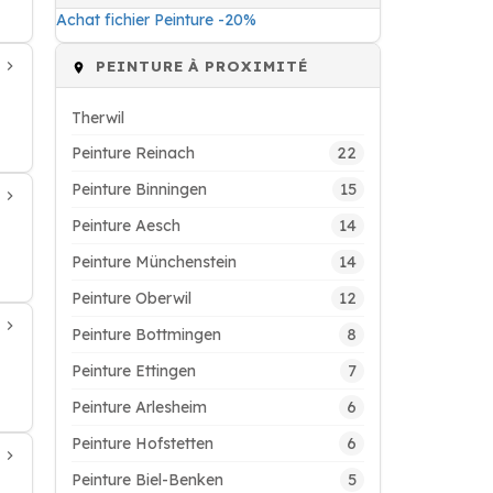
Achat fichier Peinture -20%
PEINTURE À PROXIMITÉ
Therwil
22
Peinture Reinach
15
Peinture Binningen
14
Peinture Aesch
14
Peinture Münchenstein
12
Peinture Oberwil
8
Peinture Bottmingen
7
Peinture Ettingen
6
Peinture Arlesheim
6
Peinture Hofstetten
5
Peinture Biel-Benken