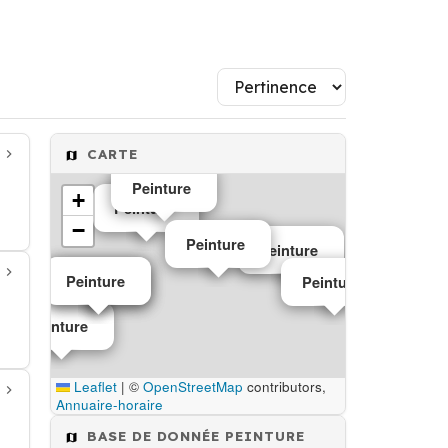
CARTE
Peinture
+
Peinture
−
Peinture
Peinture
Peinture
Peinture
Peinture
Peinture
Leaflet
|
©
OpenStreetMap
contributors,
Annuaire-horaire
BASE DE DONNÉE PEINTURE