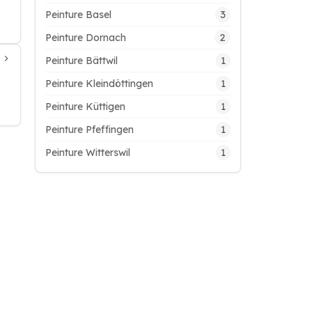
3
Peinture Basel
2
Peinture Dornach
1
Peinture Bättwil
1
Peinture Kleindöttingen
1
Peinture Küttigen
1
Peinture Pfeffingen
1
Peinture Witterswil