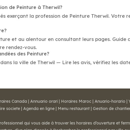
ion de Peinture à Therwil?
és exerçant la profession de Peinture Therwil. Votre re
re?
nture et au alentour en consultant leurs pages. Guide 
re rendez-vous.
mandées des Peinture?
ns la ville de Therwil — Lire les avis, vérifiez les dat
raires Canada
|
Annuario orari
|
Horaires Maroc
|
Anuario-horario
|
ire societe
|
Agenda en ligne
|
Menu restaurant
|
Gestion de chantie
rofessionnel qui vous aide à trouver les horaires d’ouverture et fer