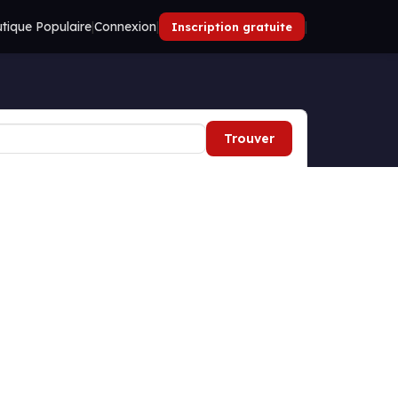
tique Populaire
|
Connexion
|
|
Inscription gratuite
Trouver