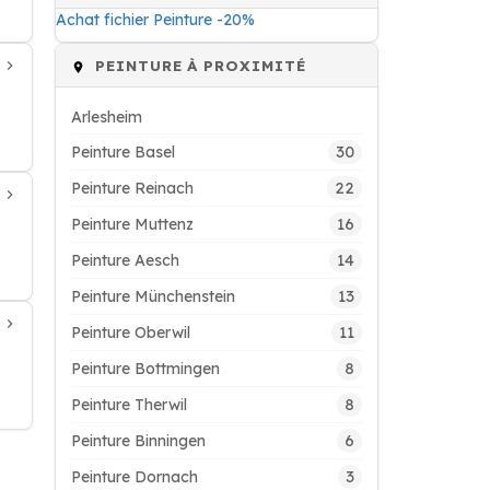
Achat fichier Peinture -20%
PEINTURE À PROXIMITÉ
Arlesheim
30
Peinture Basel
22
Peinture Reinach
16
Peinture Muttenz
14
Peinture Aesch
13
Peinture Münchenstein
11
Peinture Oberwil
8
Peinture Bottmingen
8
Peinture Therwil
6
Peinture Binningen
3
Peinture Dornach