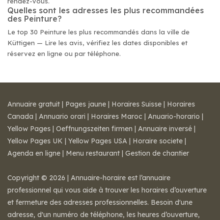
rendez-vous.
Quelles sont les adresses les plus recommandées
des Peinture?
Le top 30 Peinture les plus recommandés dans la ville de
Küttigen — Lire les avis, vérifiez les dates disponibles et
réservez en ligne ou par téléphone.
Annuaire gratuit
|
Pages jaune
|
Horaires Suisse
|
Horaires
Canada
|
Annuario orari
|
Horaires Maroc
|
Anuario-horario
|
Yellow Pages
|
Oeffnungszeiten firmen
|
Annuaire inversé
|
Yellow Pages UK
|
Yellow Pages USA
|
Horaire societe
|
Agenda en ligne
|
Menu restaurant
|
Gestion de chantier
Copyright © 2026 | Annuaire-horaire est l’annuaire
professionnel qui vous aide à trouver les horaires d’ouverture
et fermeture des adresses professionnelles. Besoin d'une
adresse, d'un numéro de téléphone, les heures d’ouverture,