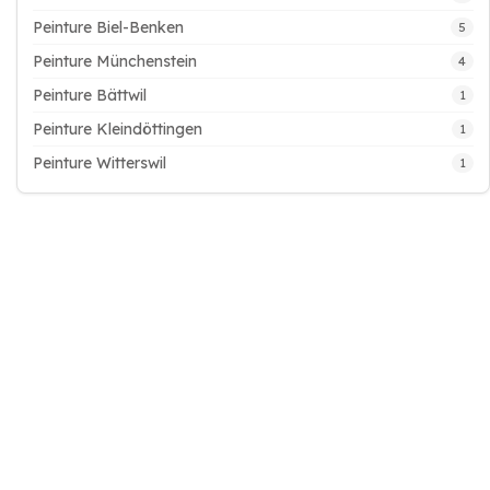
Peinture Biel-Benken
5
Peinture Münchenstein
4
Peinture Bättwil
1
Peinture Kleindöttingen
1
Peinture Witterswil
1