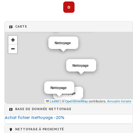
0
Société de nettoyage propreté et hygiène
CARTE
+
Nettoyage
−
Nettoyage
Nettoyage
Nettoyage
Leaflet
|
©
OpenStreetMap
contributors,
Annuaire-horaire
BASE DE DONNÉE NETTOYAGE
Achat fichier Nettoyage -20%
NETTOYAGE À PROXIMITÉ