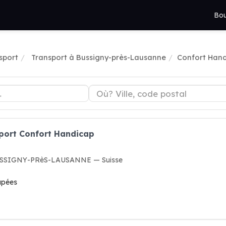
Bou
sport
Transport à Bussigny-près-Lausanne
Confort Han
sport Confort Handicap
 BUSSIGNY-PRèS-LAUSANNE — Suisse
apées