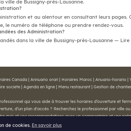
la ville de Bussigny-près-Lausanne.
stration?
inistration et au alentour en consultant leurs pages. 
e, le numéro de téléphone ou prendre rendez-vous.
mandées des Administration?
ndés dans la ville de Bussigny-près-Lausanne — Lire les
raires Canada
|
Annuario orari
|
Horaires Maroc
|
Anuario-horario
|
ire societe
|
Agenda en ligne
|
Menu restaurant
|
Gestion de chantie
rofessionnel qui vous aide à trouver les horaires d’ouverture et fer
rture, d’un plan d'accès ? Recherchez le professionnel par ville ou 
otre avis et vos recommandations avec un commentaire et une nota
ion de cookies.
En savoir plus