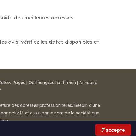
Guide des meilleures adresses
 avis, vérifiez les dates disponibles et
Yellow Pages
|
Oeffnungszeiten firmen
|
Annuaire
r
meture des adresses professionnelles. Besoin d'une
par activité et aussi par le nom de la société que
tion.
J'accepte