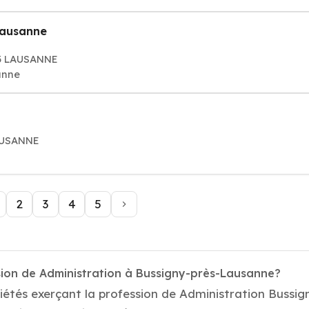
 Lausanne
03 LAUSANNE
anne
LAUSANNE
2
3
4
5
sion de Administration à Bussigny-près-Lausanne?
iétés exerçant la profession de Administration Bussi