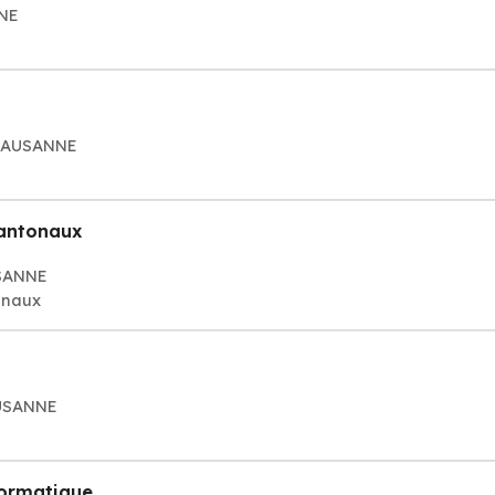
NNE
 LAUSANNE
cantonaux
USANNE
onaux
AUSANNE
formatique