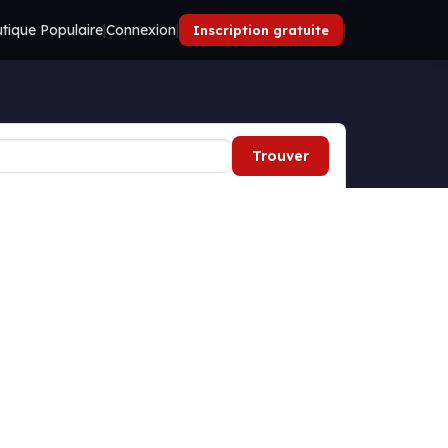
tique Populaire
|
Connexion
|
|
Inscription gratuite
Trouver