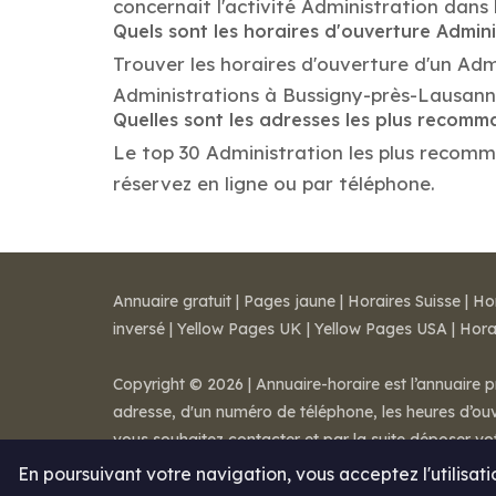
concernait l'activité Administration dans 
Quels sont les horaires d'ouverture Admini
Trouver les horaires d'ouverture d'un Adm
Administrations à Bussigny-près-Lausann
Quelles sont les adresses les plus recom
Le top 30 Administration les plus recomma
réservez en ligne ou par téléphone.
Annuaire gratuit
|
Pages jaune
|
Horaires Suisse
|
Ho
inversé
|
Yellow Pages UK
|
Yellow Pages USA
|
Hora
Copyright © 2026 | Annuaire-horaire est l’annuaire p
adresse, d'un numéro de téléphone, les heures d’ouve
vous souhaitez contacter et par la suite déposer v
Mentions légales
-
Conditions de ventes
-
Contact
En poursuivant votre navigation, vous acceptez l'utilisat