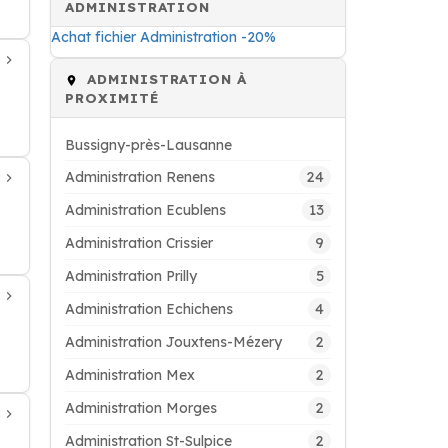
ADMINISTRATION
Achat fichier Administration -20%
ADMINISTRATION À
PROXIMITÉ
Bussigny-près-Lausanne
24
Administration Renens
13
Administration Ecublens
9
Administration Crissier
5
Administration Prilly
4
Administration Echichens
2
Administration Jouxtens-Mézery
2
Administration Mex
2
Administration Morges
2
Administration St-Sulpice