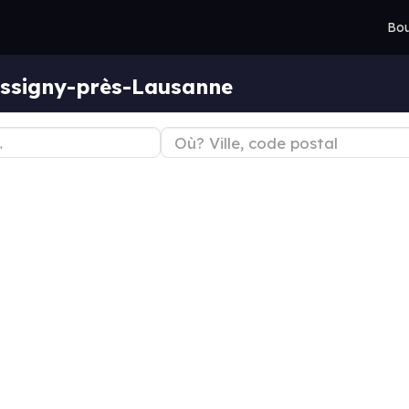
Bou
ussigny-près-Lausanne