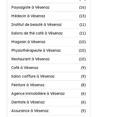
Paysagiste à Vésenaz
(16)
Médecin à Vésenaz
(13)
Institut de beauté à Vésenaz
(11)
Salons de thé café à Vésenaz
(11)
Magasin à Vésenaz
(10)
Physiothérapeute à Vésenaz
(10)
Restaurant à Vésenaz
(10)
Café à Vésenaz
(9)
Salon coiffure à Vésenaz
(9)
Peinture à Vésenaz
(8)
Agence immobilière à Vésenaz
(6)
Dentiste à Vésenaz
(6)
Assurance à Vésenaz
(5)