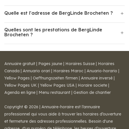
Quelle est l'adresse de BergLinde Brocheten ?
Quelles sont les prestations de BergLinde
Brocheten ?
Annuaire gratuit
|
Pages jaune
|
Horaires Suisse
|
Horaires
Canada
|
Annuario orari
|
Horaires Maroc
|
Anuario-horario
|
Yellow Pages
|
Oeffnungszeiten firmen
|
Annuaire inversé
|
Yellow Pages UK
|
Yellow Pages USA
|
Horaire societe
|
Agenda en ligne
|
Menu restaurant
|
Gestion de chantier
Copyright © 2026 | Annuaire-horaire est l’annuaire
professionnel qui vous aide à trouver les horaires d’ouverture
et fermeture des adresses professionnelles. Besoin d'une
adresse, d'un numéro de téléphone, les heures d’ouverture,