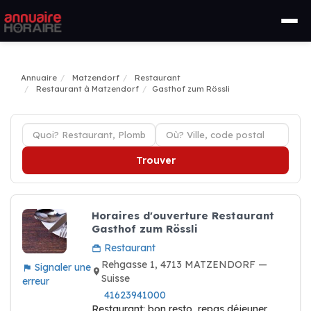
Annuaire
Matzendorf
Restaurant
Restaurant à Matzendorf
Gasthof zum Rössli
Trouver
Horaires d'ouverture Restaurant
Gasthof zum Rössli
Restaurant
Rehgasse 1, 4713 MATZENDORF —
Signaler une
Suisse
erreur
41623941000
Restaurant: bon resto, repas déjeuner