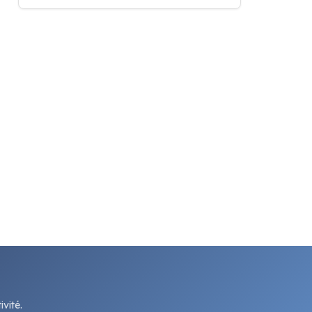
vité.