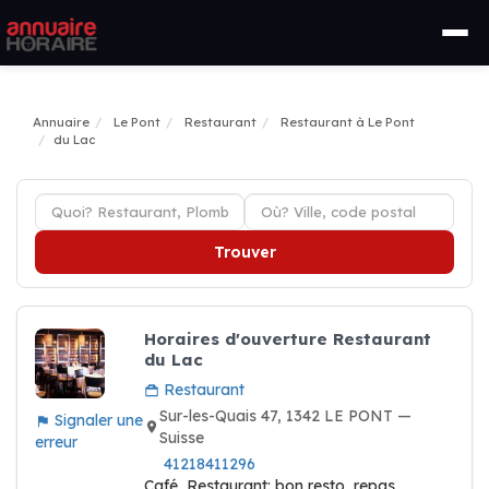
Annuaire
Le Pont
Restaurant
Restaurant à Le Pont
du Lac
Trouver
Horaires d'ouverture Restaurant
du Lac
Restaurant
Sur-les-Quais 47, 1342 LE PONT —
Signaler une
Suisse
erreur
41218411296
Café, Restaurant: bon resto, repas