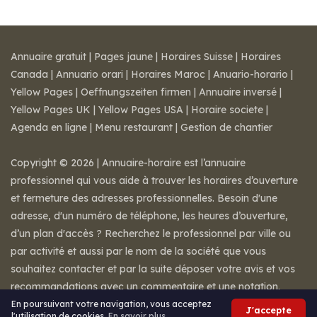
Annuaire gratuit
|
Pages jaune
|
Horaires Suisse
|
Horaires
Canada
|
Annuario orari
|
Horaires Maroc
|
Anuario-horario
|
Yellow Pages
|
Oeffnungszeiten firmen
|
Annuaire inversé
|
Yellow Pages UK
|
Yellow Pages USA
|
Horaire societe
|
Agenda en ligne
|
Menu restaurant
|
Gestion de chantier
Copyright © 2026 | Annuaire-horaire est l’annuaire
professionnel qui vous aide à trouver les horaires d’ouverture
et fermeture des adresses professionnelles. Besoin d'une
adresse, d'un numéro de téléphone, les heures d’ouverture,
d’un plan d'accès ? Recherchez le professionnel par ville ou
par activité et aussi par le nom de la société que vous
souhaitez contacter et par la suite déposer votre avis et vos
recommandations avec un commentaire et une notation.
Mentions légales
-
Conditions de ventes
-
Contact
En poursuivant votre navigation, vous acceptez
J'accepte
l'utilisation de cookies.
En savoir plus