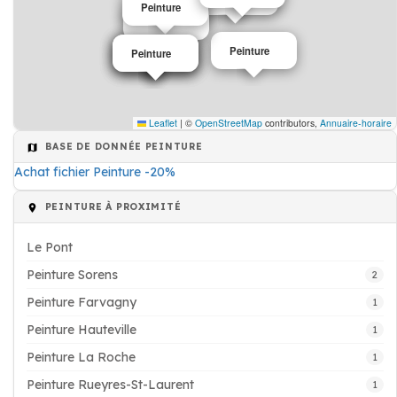
Peinture
Peinture
Peinture
Peinture
Peinture
Peinture
Leaflet
|
©
OpenStreetMap
contributors,
Annuaire-horaire
BASE DE DONNÉE PEINTURE
Achat fichier Peinture -20%
PEINTURE À PROXIMITÉ
Le Pont
Peinture Sorens
2
Peinture Farvagny
1
Peinture Hauteville
1
Peinture La Roche
1
Peinture Rueyres-St-Laurent
1