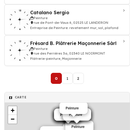
Catalano Sergio
Peinture
rue de Pont-de-Vaux 6, 02525 LE LANDERON
Entreprise de Peinture: revetement mur, sol, plafond
Frésard B. Plâtrerie Maçonnerie Sàrl
Peinture
rue des Perrières 3a, 02340 LE NOIRMONT
Plâtrerie-peinture, Maçonnerie
0
1
2
CARTE
Peinture
+
Peinture
Peinture
Peinture
Peinture
Peinture
Peinture
Peinture
Peinture
Peinture
Peinture
Peinture
−
Peinture
Peinture