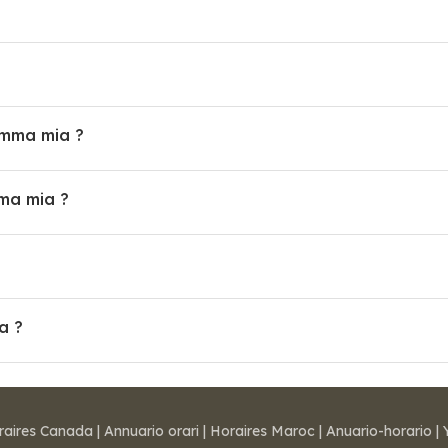
amma mia ?
ma mia ?
a ?
raires Canada
|
Annuario orari
|
Horaires Maroc
|
Anuario-horario
|