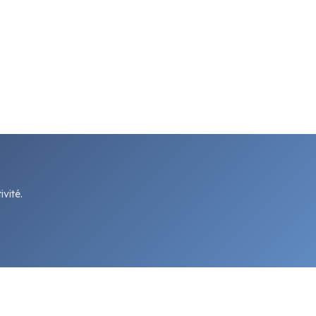
vité.