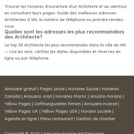
Trouver les horaires d'ouverture d'un Architecte et au alentour
en consultant leurs pages. Guide des meilleures adresses
Architectes à Wil, le numéro de téléphone ou prendre rendez-
vous.
Quelles sont les adresses les plus recommandées
des Architecte?
Le top 30 Architecte les plus recommandés dans la ville de Wil
— Lire les avis, vérifiez les dates disponibles et réservez en
ligne ou par téléphone.
Annuaire gratuit
|
Pages jaune
|
Horaires Suisse
|
Horaires
Canada
|
Annuario orari
|
Horaires Maroc
|
Anuario-horario
|
Yellow Pages
|
Oeffnungszeiten firmen
|
Annuaire inversé
|
Yellow Pages UK
|
Yellow Pages USA
|
Horaire societe
|
Agenda en ligne
|
Menu restaurant
|
Gestion de chantier
Copyright © 2026 | Annuaire-horaire est l’annuaire