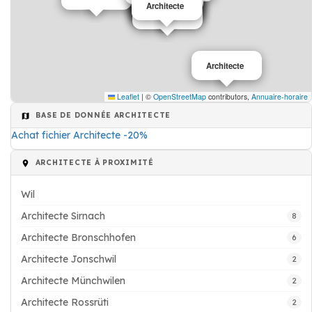
Architecte
Architecte
Architecte
Architecte
Architecte
Architecte
Architecte
Leaflet
|
©
OpenStreetMap
contributors,
Annuaire-horaire
BASE DE DONNÉE ARCHITECTE
Achat fichier Architecte -20%
ARCHITECTE À PROXIMITÉ
Wil
Architecte Sirnach
8
Architecte Bronschhofen
6
Architecte Jonschwil
2
Architecte Münchwilen
2
Architecte Rossrüti
2