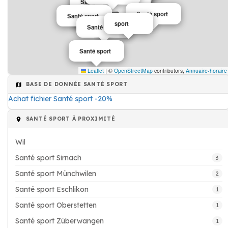
Santé sport
Santé sport
Santé sport
Santé sport
Santé sport
Santé sport
Santé sport
Santé sport
Santé sport
sport
Santé sport
Santé sport
Leaflet
|
©
OpenStreetMap
contributors,
Annuaire-horaire
BASE DE DONNÉE SANTÉ SPORT
Achat fichier Santé sport -20%
SANTÉ SPORT À PROXIMITÉ
Wil
Santé sport Sirnach
3
Santé sport Münchwilen
2
Santé sport Eschlikon
1
Santé sport Oberstetten
1
Santé sport Züberwangen
1