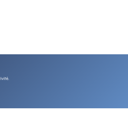
vité.