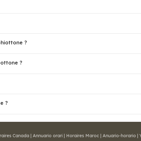
Ghiottone ?
iottone ?
ne ?
raires Canada
|
Annuario orari
|
Horaires Maroc
|
Anuario-horario
|