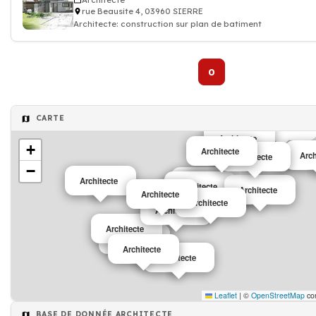
Architecte
rue Beausite 4, 03960 SIERRE
Architecte: construction sur plan de batiment
0
CARTE
Architecte
Architecte
+
Architecte
Architecte
Arch
Architecte
−
Architecte
Architecte
Architecte
Architecte
Architecte
Architecte
Architecte
Architecte
Architecte
Architecte
Architecte
Architecte
Architecte
Architecte
Leaflet
|
©
OpenStreetMap
con
BASE DE DONNÉE ARCHITECTE