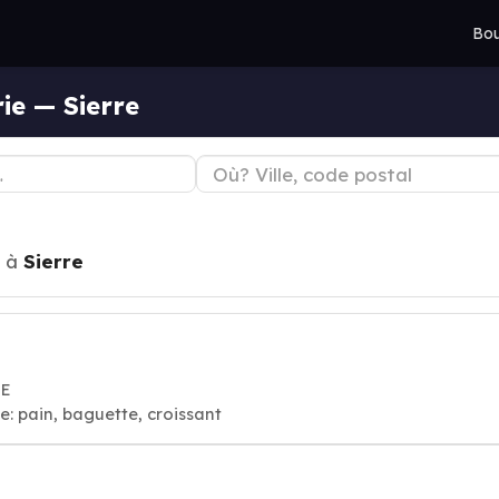
Bou
ie — Sierre
à
Sierre
RE
e: pain, baguette, croissant