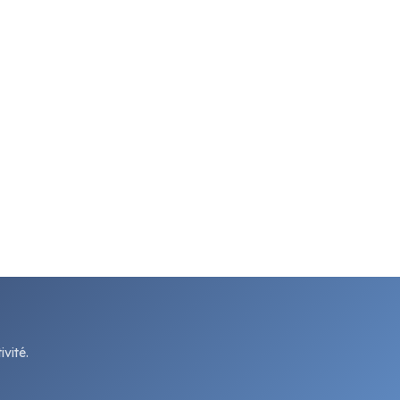
vité.