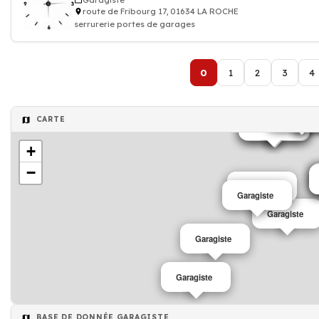
Garagiste
route de Fribourg 17, 01634 LA ROCHE
serrurerie portes de garages
0
1
2
3
4
Garagiste
Garagiste
Garagiste
Garagiste
CARTE
Garagiste
Garagiste
Garagiste
+
−
Garagiste
Garagiste
Garagiste
Garagiste
Garagiste
BASE DE DONNÉE GARAGISTE