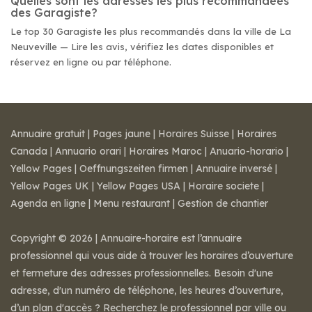
Quelles sont les adresses les plus recommandées
des Garagiste?
Le top 30 Garagiste les plus recommandés dans la ville de La
Neuveville — Lire les avis, vérifiez les dates disponibles et
réservez en ligne ou par téléphone.
Annuaire gratuit
|
Pages jaune
|
Horaires Suisse
|
Horaires
Canada
|
Annuario orari
|
Horaires Maroc
|
Anuario-horario
|
Yellow Pages
|
Oeffnungszeiten firmen
|
Annuaire inversé
|
Yellow Pages UK
|
Yellow Pages USA
|
Horaire societe
|
Agenda en ligne
|
Menu restaurant
|
Gestion de chantier
Copyright © 2026 | Annuaire-horaire est l’annuaire
professionnel qui vous aide à trouver les horaires d’ouverture
et fermeture des adresses professionnelles. Besoin d'une
adresse, d'un numéro de téléphone, les heures d’ouverture,
d’un plan d'accès ? Recherchez le professionnel par ville ou