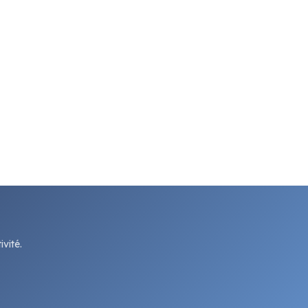
vité.