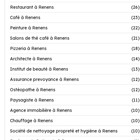
Restaurant à Renens
(26)
Café à Renens
(23)
Peinture à Renens
(22)
Salons de thé café à Renens
(21)
Pizzeria à Renens
(18)
Architecte à Renens
(14)
Institut de beauté à Renens
(13)
Assurance prevoyance à Renens
(12)
Ostéopathe à Renens
(12)
Paysagiste à Renens
(11)
Agence immobilière à Renens
(10)
Chauffage à Renens
(10)
Société de nettoyage propreté et hygiène à Renens
(10)