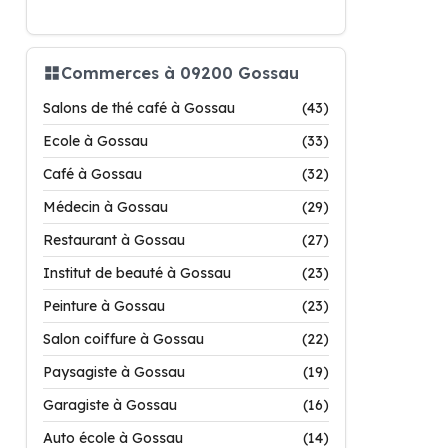
Commerces à 09200 Gossau
Salons de thé café à Gossau
(43)
Ecole à Gossau
(33)
Café à Gossau
(32)
Médecin à Gossau
(29)
Restaurant à Gossau
(27)
Institut de beauté à Gossau
(23)
Peinture à Gossau
(23)
Salon coiffure à Gossau
(22)
Paysagiste à Gossau
(19)
Garagiste à Gossau
(16)
Auto école à Gossau
(14)