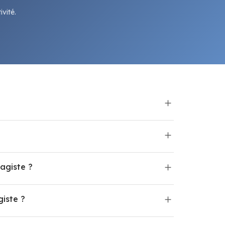
vité.
agiste ?
iste ?