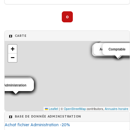
Conseiller fiscal
0
CARTE
Administration
Administration
+
Administration fina
Administration fina
Administration fina
Comptable
Administration finan
Administration
Administration finan
−
Administration
Administration
Administration
Administration
Administration
Administration
Administration
Administration
Administration
Leaflet
|
©
OpenStreetMap
contributors,
Annuaire-horaire
BASE DE DONNÉE ADMINISTRATION
Achat fichier Administration -20%