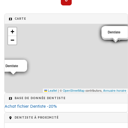
0
CARTE
+
Dentiste
Dentiste
Dentiste
Dentiste
Dentiste
Dentiste
Dentiste
−
Dentiste
Dentiste
Leaflet
|
©
OpenStreetMap
contributors,
Annuaire-horaire
BASE DE DONNÉE DENTISTE
Achat fichier Dentiste -20%
DENTISTE À PROXIMITÉ