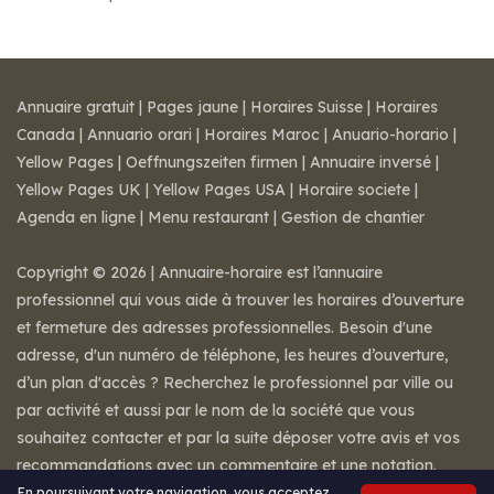
Annuaire gratuit
|
Pages jaune
|
Horaires Suisse
|
Horaires
Canada
|
Annuario orari
|
Horaires Maroc
|
Anuario-horario
|
Yellow Pages
|
Oeffnungszeiten firmen
|
Annuaire inversé
|
Yellow Pages UK
|
Yellow Pages USA
|
Horaire societe
|
Agenda en ligne
|
Menu restaurant
|
Gestion de chantier
Copyright © 2026 | Annuaire-horaire est l’annuaire
professionnel qui vous aide à trouver les horaires d’ouverture
et fermeture des adresses professionnelles. Besoin d'une
adresse, d'un numéro de téléphone, les heures d’ouverture,
d’un plan d'accès ? Recherchez le professionnel par ville ou
par activité et aussi par le nom de la société que vous
souhaitez contacter et par la suite déposer votre avis et vos
recommandations avec un commentaire et une notation.
Mentions légales
-
Conditions de ventes
-
Contact
En poursuivant votre navigation, vous acceptez