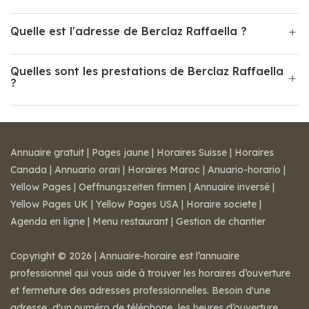
Quelle est l'adresse de Berclaz Raffaella ?
Quelles sont les prestations de Berclaz Raffaella
?
Annuaire gratuit
|
Pages jaune
|
Horaires Suisse
|
Horaires
Canada
|
Annuario orari
|
Horaires Maroc
|
Anuario-horario
|
Yellow Pages
|
Oeffnungszeiten firmen
|
Annuaire inversé
|
Yellow Pages UK
|
Yellow Pages USA
|
Horaire societe
|
Agenda en ligne
|
Menu restaurant
|
Gestion de chantier
Copyright © 2026 | Annuaire-horaire est l’annuaire
professionnel qui vous aide à trouver les horaires d’ouverture
et fermeture des adresses professionnelles. Besoin d'une
adresse, d'un numéro de téléphone, les heures d’ouverture,