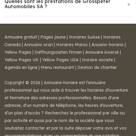
Quelles sont les prestations de Grosspeter
Automobiles SA ?
Annuaire gratuit
|
Pages jaune
|
Horaires Suisse
|
Horaires
Canada
|
Annuario orari
|
Horaires Maroc
|
Anuario-horario
|
Yellow Pages
|
Oeffnungszeiten firmen
|
Annuaire inversé
|
Yellow Pages UK
|
Yellow Pages USA
|
Horaire societe
|
Agenda en ligne
|
Menu restaurant
|
Gestion de chantier
Copyright © 2026 | Annuaire-horaire est l’annuaire
professionnel qui vous aide à trouver les horaires d’ouverture
et fermeture des adresses professionnelles. Besoin d'une
adresse, d'un numéro de téléphone, les heures d’ouverture,
d’un plan d'accès ? Recherchez le professionnel par ville ou
par activité et aussi par le nom de la société que vous
souhaitez contacter et par la suite déposer votre avis et vos
recommandations avec un commentaire et une notation.