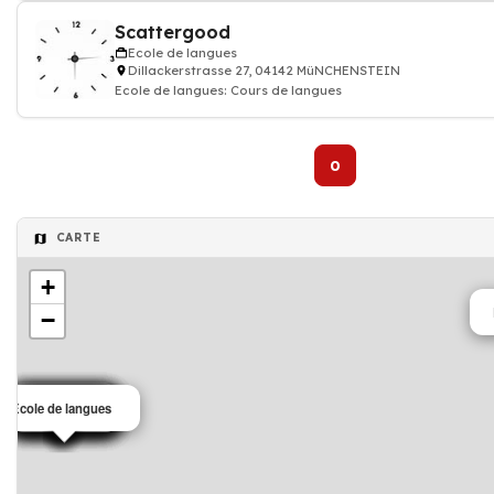
Scattergood
Ecole de langues
Dillackerstrasse 27, 04142 MüNCHENSTEIN
Ecole de langues: Cours de langues
0
CARTE
+
−
Ecole
Ecole de langues
Ecole
Ecole
Ecole
Ecole
Ecole
Ecole
Ecole
Ecole