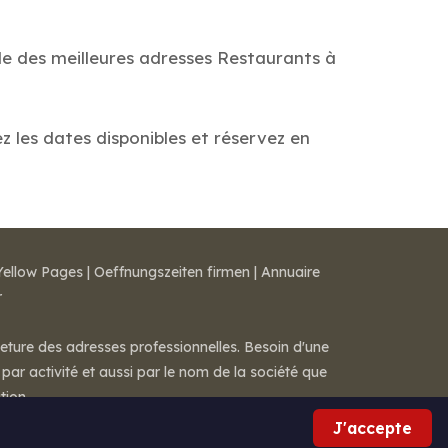
de des meilleures adresses Restaurants à
z les dates disponibles et réservez en
Yellow Pages
|
Oeffnungszeiten firmen
|
Annuaire
r
meture des adresses professionnelles. Besoin d'une
par activité et aussi par le nom de la société que
tion.
J'accepte