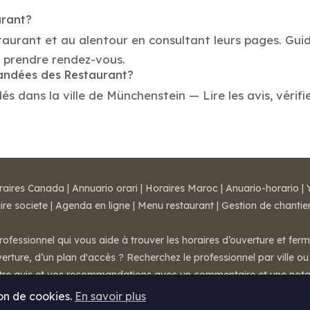
urant?
taurant et au alentour en consultant leurs pages. Gui
 prendre rendez-vous.
mandées des Restaurant?
 dans la ville de Münchenstein — Lire les avis, vérifie
raires Canada
|
Annuario orari
|
Horaires Maroc
|
Anuario-horario
|
ire societe
|
Agenda en ligne
|
Menu restaurant
|
Gestion de chantie
rofessionnel qui vous aide à trouver les horaires d’ouverture et fer
rture, d’un plan d'accès ? Recherchez le professionnel par ville ou 
otre avis et vos recommandations avec un commentaire et une nota
ion de cookies.
En savoir plus