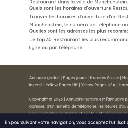
Restaurant dans la ville de Münchenstein.
Quels sont les horaires d'ouverture Resta
Trouver les horaires d'ouverture d'un Res
Münchenstein, le numéro de téléphone ou
Quelles sont les adresses les plus recom
Le top 30 Restaurant les plus recommandés
ligne ou par téléphone.
Annuaire gratuit
|
Pages jaune
|
Horaires Suisse
|
Ho
inversé
|
Yellow Pages UK
|
Yellow Pages USA
|
Hora
Copyright © 2026 | Annuaire-horaire est l’annuaire p
adresse, d'un numéro de téléphone, les heures d’ouve
vous souhaitez contacter et par la suite déposer v
Mentions légales
-
Conditions de ventes
-
Contact
En poursuivant votre navigation, vous acceptez l'utilisat