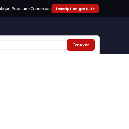
tique Populaire
|
Connexion
|
|
Inscription gratuite
Trouver