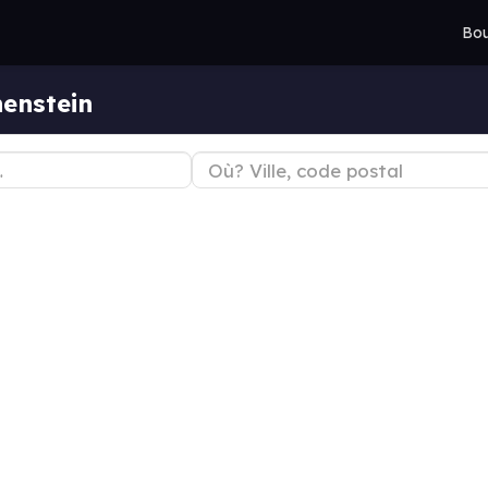
Bou
enstein