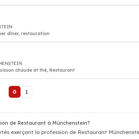
NSTEIN
er dîner, restauration
CHENSTEIN
oisson chaude et thé, Restaurant
0
1
sion de Restaurant à Münchenstein?
étés exerçant la profession de Restaurant Münchenstein