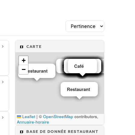
CARTE
+
Salons de thé café
Restaurant
Restaurant
Restaurant
Restaurant
Restaurant
Restaurant
Restaurant
Restaurant
Restaurant
Restaurant
Restaurant
Restaurant
Restaurant
Restaurant
Restaurant
Bar
Café
−
Restaurant
Restaurant
Leaflet
|
©
OpenStreetMap
contributors,
Annuaire-horaire
BASE DE DONNÉE RESTAURANT