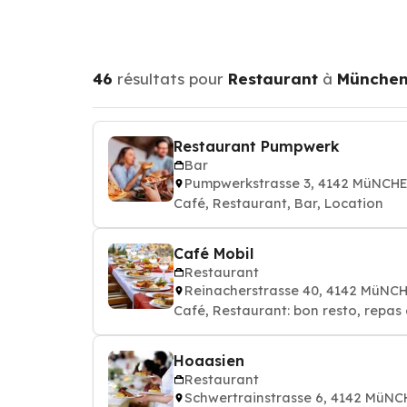
46
résultats pour
Restaurant
à
München
Restaurant Pumpwerk
Bar
Pumpwerkstrasse 3, 4142 MüNCH
Café, Restaurant, Bar, Location
Café Mobil
Restaurant
Reinacherstrasse 40, 4142 MüN
Café, Restaurant: bon resto, repas 
Hoaasien
Restaurant
Schwertrainstrasse 6, 4142 MüN