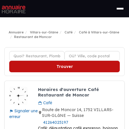
Annuaire
Villars-sur-Glâne
Café
Café à Villars-sur-Glâne
Restaurant de Moncor
Trouver
Horaires d'ouverture Café
Restaurant de Moncor
Café
Route de Moncor 14, 1752 VILLARS-
Signaler une
SUR-GLâNE — Suisse
erreur
41264025197
Café: dégustation café expresso, boisson