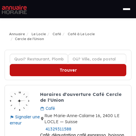
Annuaire
Le Locle
Café
Café à Le Locle
Cercle de l'Union
Trouver
Horaires d'ouverture Café Cercle
de l'Union
Café
Rue Marie-Anne-Calame 16, 2400 LE
Signaler une
LOCLE — Suisse
erreur
41329311588
Café: dégustation café expresso, boisson