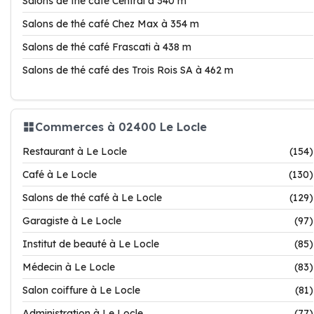
Salons de thé café Central à 340 m
Salons de thé café Chez Max à 354 m
Salons de thé café Frascati à 438 m
Salons de thé café des Trois Rois SA à 462 m
Commerces à 02400 Le Locle
Restaurant à Le Locle
(154)
Café à Le Locle
(130)
Salons de thé café à Le Locle
(129)
Garagiste à Le Locle
(97)
Institut de beauté à Le Locle
(85)
Médecin à Le Locle
(83)
Salon coiffure à Le Locle
(81)
Administration à Le Locle
(77)