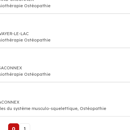
iothérapie Ostéopathie
AVAYER-LE-LAC
iothérapie Ostéopathie
D-SACONNEX
iothérapie Ostéopathie
SACONNEX
es du système musculo-squelettique, Ostéopathie
0
1