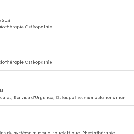
ASSUS
iothérapie Ostéopathie
iothérapie Ostéopathie
ON
ales, Service d'Urgence, Ostéopathe: manipulations man
es du système musculo-squelettique, Physiothérapie