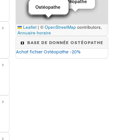
Ostéopathe
Ostéopathe
Ostéopathe
Ostéopathe
Ostéopathe
Ostéopathe
Leaflet
|
©
OpenStreetMap
contributors,
Annuaire-horaire
BASE DE DONNÉE OSTÉOPATHE
Achat fichier Ostéopathe -20%