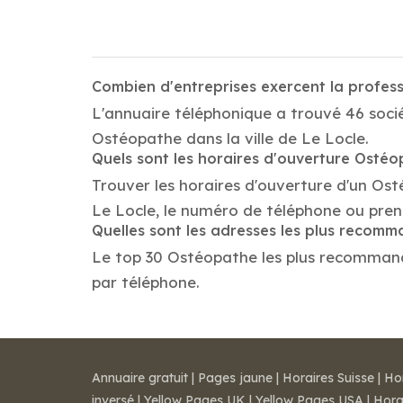
Combien d'entreprises exercent la profes
L'annuaire téléphonique a trouvé 46 socié
Ostéopathe dans la ville de Le Locle.
Quels sont les horaires d'ouverture Osté
Trouver les horaires d'ouverture d'un Os
Le Locle, le numéro de téléphone ou pren
Quelles sont les adresses les plus reco
Le top 30 Ostéopathe les plus recommandés 
par téléphone.
Annuaire gratuit
|
Pages jaune
|
Horaires Suisse
|
Ho
inversé
|
Yellow Pages UK
|
Yellow Pages USA
|
Hora