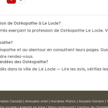
sion de Ostéopathe à Le Locle?
tés exerçant la profession de Ostéopathe Le Locle. Vo
opathe?
téopathe et au alentour en consultant leurs pages. Gu
dre rendez-vous.
mmandées des Ostéopathe?
dans la ville de Le Locle — Lire les avis, vérifiez les
raires Canada
|
Annuario orari
|
Horaires Maroc
|
Anuario-horario
|
ire societe
|
Agenda en ligne
|
Menu restaurant
|
Gestion de chantie