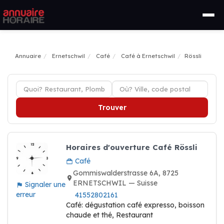
Annuaire
Ernetschwil
Café
Café à Ernetschwil
Rössli
Trouver
Horaires d'ouverture Café Rössli
Café
Gommiswalderstrasse 6A, 8725
ERNETSCHWIL — Suisse
Signaler une
erreur
41552802161
Café: dégustation café expresso, boisson
chaude et thé, Restaurant