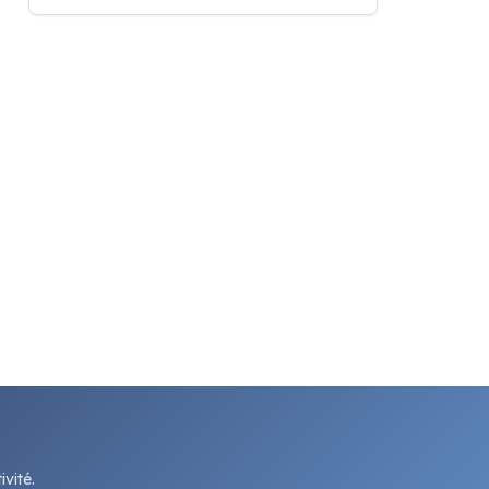
vité.