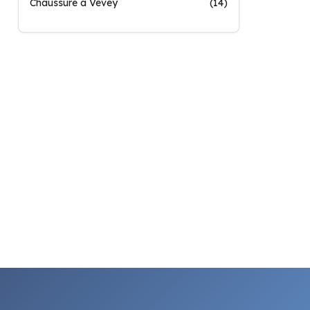
Chaussure à Vevey
(14)