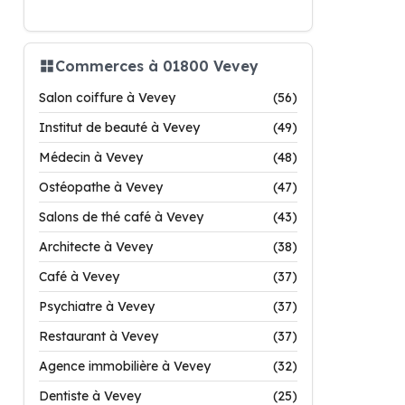
Commerces à 01800 Vevey
Salon coiffure à Vevey
(56)
Institut de beauté à Vevey
(49)
Médecin à Vevey
(48)
Ostéopathe à Vevey
(47)
Salons de thé café à Vevey
(43)
Architecte à Vevey
(38)
Café à Vevey
(37)
Psychiatre à Vevey
(37)
Restaurant à Vevey
(37)
Agence immobilière à Vevey
(32)
Dentiste à Vevey
(25)