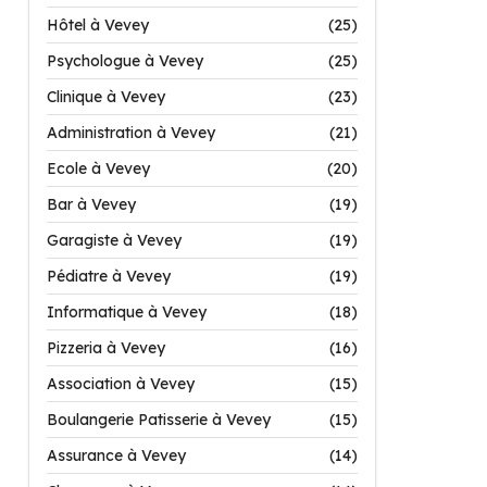
Hôtel à Vevey
(25)
Psychologue à Vevey
(25)
Clinique à Vevey
(23)
Administration à Vevey
(21)
Ecole à Vevey
(20)
Bar à Vevey
(19)
Garagiste à Vevey
(19)
Pédiatre à Vevey
(19)
Informatique à Vevey
(18)
Pizzeria à Vevey
(16)
Association à Vevey
(15)
Boulangerie Patisserie à Vevey
(15)
Assurance à Vevey
(14)