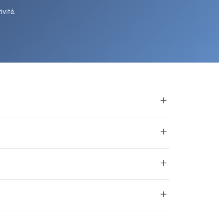
vité.