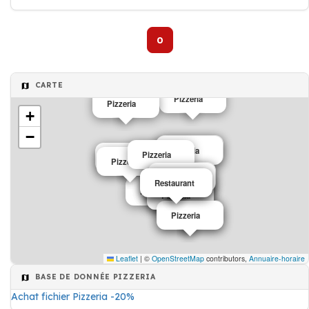
Fromages, Pizzeria
0
CARTE
Pizzeria
Pizzeria
+
−
Pizzeria
Pizzeria
Pizzeria
Pizzeria
Pizzeria
Pizzeria
Pizzeria
Restaurant
Pizzeria
Pizzeria
Café
Pizzeria
Pizzeria
Pizzeria
Pizzeria
Pizzeria
Leaflet
|
©
OpenStreetMap
contributors,
Annuaire-horaire
BASE DE DONNÉE PIZZERIA
Achat fichier Pizzeria -20%