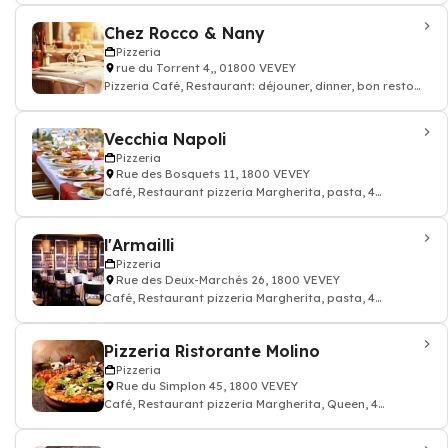
Chez Rocco & Nany
Pizzeria
rue du Torrent 4,, 01800 VEVEY
Pizzeria Café, Restaurant: déjouner, dinner, bon resto
pizza cuisine italien
Vecchia Napoli
Pizzeria
Rue des Bosquets 11, 1800 VEVEY
Café, Restaurant pizzeria Margherita, pasta, 4
Fromages
l'Armailli
Pizzeria
Rue des Deux-Marchés 26, 1800 VEVEY
Café, Restaurant pizzeria Margherita, pasta, 4
Fromages
Pizzeria Ristorante Molino
Pizzeria
Rue du Simplon 45, 1800 VEVEY
Café, Restaurant pizzeria Margherita, Queen, 4
Fromages