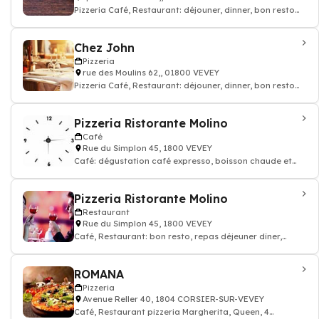
Pizzeria Café, Restaurant: déjouner, dinner, bon resto
pizza cuisine italien
Chez John
Pizzeria
rue des Moulins 62,, 01800 VEVEY
Pizzeria Café, Restaurant: déjouner, dinner, bon resto
pizza cuisine italien
Pizzeria Ristorante Molino
Café
Rue du Simplon 45, 1800 VEVEY
Café: dégustation café expresso, boisson chaude et
thé, Restaurant
Pizzeria Ristorante Molino
Restaurant
Rue du Simplon 45, 1800 VEVEY
Café, Restaurant: bon resto, repas déjeuner dîner,
restauration
ROMANA
Pizzeria
Avenue Reller 40, 1804 CORSIER-SUR-VEVEY
Café, Restaurant pizzeria Margherita, Queen, 4