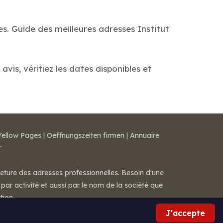
es. Guide des meilleures adresses Institut
vis, vérifiez les dates disponibles et
Yellow Pages
|
Oeffnungszeiten firmen
|
Annuaire
r
meture des adresses professionnelles. Besoin d'une
par activité et aussi par le nom de la société que
tion.
J'accepte