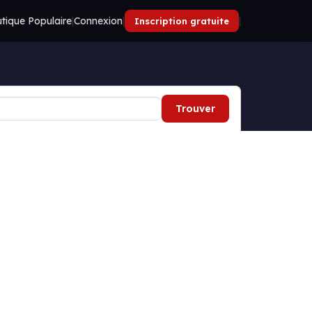
tique Populaire
|
Connexion
|
|
Inscription gratuite
Trouver