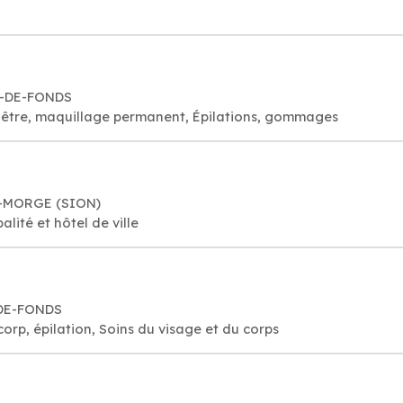
UX-DE-FONDS
visage bien-être, maquillage permanent, Épilations, gommages
A-MORGE (SION)
ité et hôtel de ville
-DE-FONDS
corp, épilation, Soins du visage et du corps