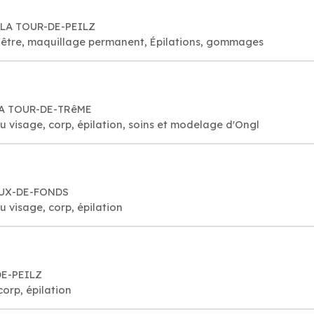
4 LA TOUR-DE-PEILZ
visage bien-être, maquillage permanent, Épilations, gommages
 LA TOUR-DE-TRêME
du visage, corp, épilation, soins et modelage d'Ongl
AUX-DE-FONDS
du visage, corp, épilation
DE-PEILZ
corp, épilation