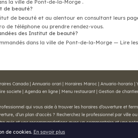
ans la ville de Pont-de-la-Morge .
ut de beauté?
titut de beauté et au alentour en consultant leurs pag
ro de téléphone ou prendre rendez-vous.
andées des Institut de beauté?
mmandés dans la ville de Pont-de-la-Morge — Lire les a
raires Canada
|
Annuario orari
|
Horaires Maroc
|
Anuario-horario
|
ire societe
|
Agenda en ligne
|
Menu restaurant
|
Gestion de chantie
rofessionnel qui vous aide à trouver les horaires d’ouverture et fer
rture, d’un plan d'accès ? Recherchez le professionnel par ville ou 
otre avis et vos recommandations avec un commentaire et une nota
ion de cookies.
En savoir plus