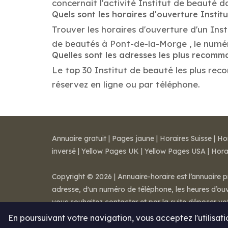
concernait l'activité Institut de beauté d
Quels sont les horaires d'ouverture Instit
Trouver les horaires d'ouverture d'un Ins
de beautés à Pont-de-la-Morge , le numé
Quelles sont les adresses les plus recomm
Le top 30 Institut de beauté les plus reco
réservez en ligne ou par téléphone.
Annuaire gratuit
|
Pages jaune
|
Horaires Suisse
|
Ho
inversé
|
Yellow Pages UK
|
Yellow Pages USA
|
Hora
Copyright © 2026 | Annuaire-horaire est l’annuaire p
adresse, d'un numéro de téléphone, les heures d’ouve
vous souhaitez contacter et par la suite déposer v
Mentions légales
-
Conditions de ventes
-
Contact
En poursuivant votre navigation, vous acceptez l'utilisat