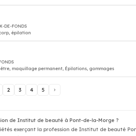
AUX-DE-FONDS
corp, épilation
-FONDS
visage bien-être, maquillage permanent, Épilations, gommages
2
3
4
5
sion de Institut de beauté à Pont-de-la-Morge ?
iétés exerçant la profession de Institut de beauté Po