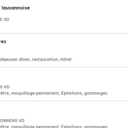
n lausannoise
ES VD
res
déjeuner dîner, restauration, Hôtel
NS VD
visage bien-être, maquillage permanent, Épilations, gommages
 MORRENS VD
visage bien-être, maquillage permanent, Épilations, gommages