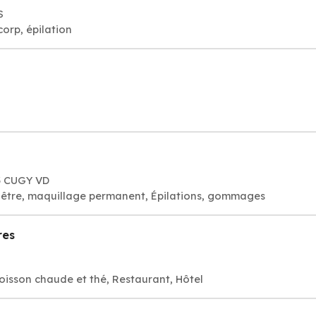
S
corp, épilation
53 CUGY VD
visage bien-être, maquillage permanent, Épilations, gommages
res
oisson chaude et thé, Restaurant, Hôtel