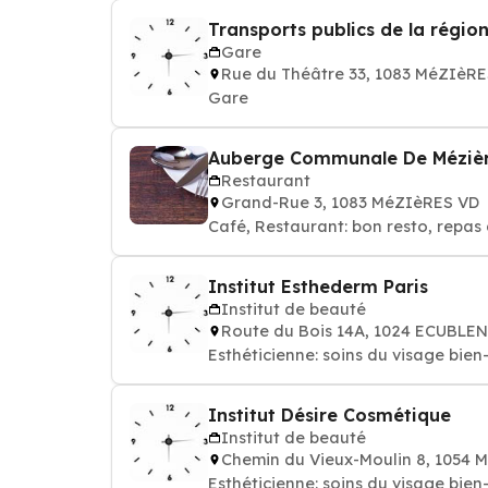
Transports publics de la régio
Gare
Rue du Théâtre 33, 1083 MéZIèR
Gare
Auberge Communale De Méziè
Restaurant
Grand-Rue 3, 1083 MéZIèRES VD
Café, Restaurant: bon resto, repas 
Institut Esthederm Paris
Institut de beauté
Route du Bois 14A, 1024 ECUBLE
Esthéticienne: soins du 
Institut Désire Cosmétique
Institut de beauté
Chemin du Vieux-Moulin 8, 1054
Esthéticienne: soins du 