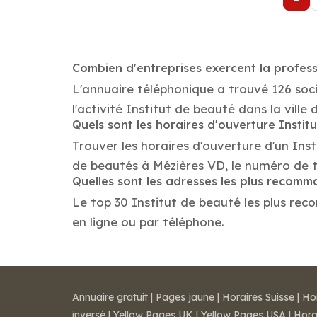
Combien d'entreprises exercent la profess
L'annuaire téléphonique a trouvé 126 soc
l'activité Institut de beauté dans la ville
Quels sont les horaires d'ouverture Instit
Trouver les horaires d'ouverture d'un Ins
de beautés à Mézières VD, le numéro de 
Quelles sont les adresses les plus recomm
Le top 30 Institut de beauté les plus reco
en ligne ou par téléphone.
Annuaire gratuit
|
Pages jaune
|
Horaires Suisse
|
Ho
inversé
|
Yellow Pages UK
|
Yellow Pages USA
|
Hora