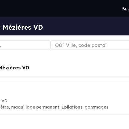
Bou
— Mézières VD
Mézières VD
S VD
visage bien-être, maquillage permanent, Épilations, gommages