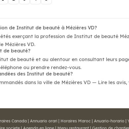
ion de Institut de beauté à Mézières VD?
iétés exerçant la profession de Institut de beauté Mé
 de Mézières VD.
ut de beauté?
titut de beauté et au alentour en consultant leurs pag
téléphone ou prendre rendez-vous.
andées des Institut de beauté?
mmandés dans la ville de Mézières VD — Lire les avis, v
raires Canada
|
Annuario orari
|
Horaires Maroc
|
Anuario-horario
|
ire societe
|
Agenda en ligne
|
Menu restaurant
|
Gestion de chantie