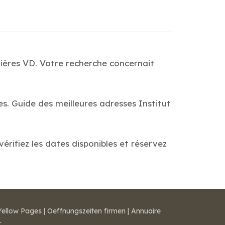
zières VD. Votre recherche concernait
es. Guide des meilleures adresses Institut
érifiez les dates disponibles et réservez
Yellow Pages
|
Oeffnungszeiten firmen
|
Annuaire
r