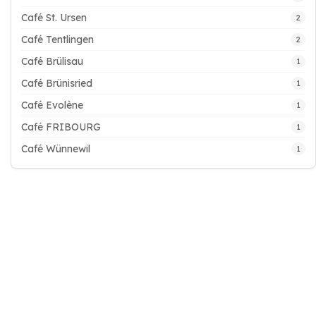
Café St. Ursen
2
Café Tentlingen
2
Café Brülisau
1
Café Brünisried
1
Café Evolène
1
Café FRIBOURG
1
Café Wünnewil
1