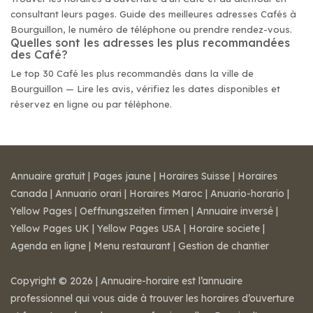
consultant leurs pages. Guide des meilleures adresses Cafés à
Bourguillon, le numéro de téléphone ou prendre rendez-vous.
Quelles sont les adresses les plus recommandées
des Café?
Le top 30 Café les plus recommandés dans la ville de
Bourguillon — Lire les avis, vérifiez les dates disponibles et
réservez en ligne ou par téléphone.
Annuaire gratuit
|
Pages jaune
|
Horaires Suisse
|
Horaires
Canada
|
Annuario orari
|
Horaires Maroc
|
Anuario-horario
|
Yellow Pages
|
Oeffnungszeiten firmen
|
Annuaire inversé
|
Yellow Pages UK
|
Yellow Pages USA
|
Horaire societe
|
Agenda en ligne
|
Menu restaurant
|
Gestion de chantier
Copyright © 2026 | Annuaire-horaire est l’annuaire
professionnel qui vous aide à trouver les horaires d’ouverture