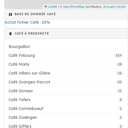
Leaflet
|
©
OpenStreetMap
contributors,
Annuaire-horaire
BASE DE DONNÉE CAFÉ
Achat fichier Café -20%
CAFÉ À PROXIMITÉ
Bourguillon
Café Fribourg
329
Café Marly
28
Café Villars-sur-Glâne
26
Café Granges-Paccot
20
Café Givisiez
15
Café Tafers
8
Café Corminboeuf
2
Café Düdingen
2
Café Giffers
2