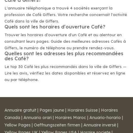
Café à Giffers?
L'annuaire téléphonique a trouvé 4 sociétés exerçant la
profession de Café Giffers. Votre recherche concernait l'activité
Café dans la ville de Giffers.
Quels sont les horaires d'ouverture Café?
Trouver les horaires d'ouverture d'un Café et au alentour en
consultant leurs pages. Guide des meilleures adresses Cafés à
Giffers, le numéro de téléphone ou prendre rendez-vous.
Quelles sont les adresses les plus recommandées
des Café?
Le top 30 Café les plus recommandés dans la ville de Giffers —
Lire les avis, vérifiez les dates disponibles et réservez en ligne
ou par téléphone.
Annuaire gratuit
|
Pages jaune
|
Horaires Suisse
|
Horaires
Canada
|
Annuario orari
|
Horaires Maroc
|
Anuario-horario
|
Yellow Pages
|
Oeffnungszeiten firmen
|
Annuaire inversé
|
Yellow Pages UK
|
Yellow Pages USA
|
Horaire societe
|