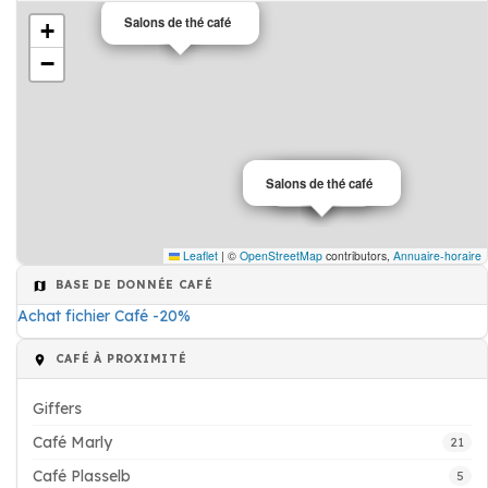
Café
Salons de thé café
+
−
Salons de thé café
Café
Leaflet
|
©
OpenStreetMap
contributors,
Annuaire-horaire
BASE DE DONNÉE CAFÉ
Achat fichier Café -20%
CAFÉ À PROXIMITÉ
Giffers
Café Marly
21
Café Plasselb
5