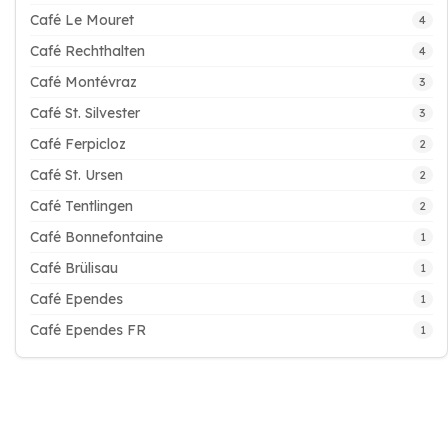
Café Le Mouret
4
Café Rechthalten
4
Café Montévraz
3
Café St. Silvester
3
Café Ferpicloz
2
Café St. Ursen
2
Café Tentlingen
2
Café Bonnefontaine
1
Café Brülisau
1
Café Ependes
1
Café Ependes FR
1