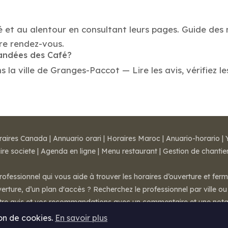
é et au alentour en consultant leurs pages. Guide des
re rendez-vous.
mandées des Café?
a ville de Granges-Paccot — Lire les avis, vérifiez le
raires Canada
|
Annuario orari
|
Horaires Maroc
|
Anuario-horario
|
ire societe
|
Agenda en ligne
|
Menu restaurant
|
Gestion de chantie
rofessionnel qui vous aide à trouver les horaires d’ouverture et fer
rture, d’un plan d'accès ? Recherchez le professionnel par ville ou 
otre avis et vos recommandations avec un commentaire et une nota
ion de cookies.
En savoir plus