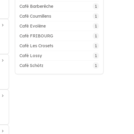
1
Café Barberêche
1
Café Cournillens
1
Café Evolène
1
Café FRIBOURG
1
Café Les Crosets
1
Café Lossy
1
Café Schötz