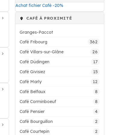
Achat fichier Café -20%
CAFÉ À PROXIMITÉ
Granges-Paccot
362
Café Fribourg
26
Café Villars-sur-Glâne
17
Café Düdingen
15
Café Givisiez
12
Café Marly
8
Café Belfaux
8
Café Corminboeuf
4
Café Pensier
2
Café Bourguillon
2
Café Courtepin