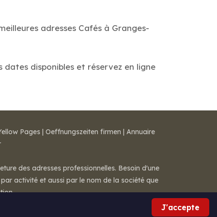
 meilleures adresses Cafés à Granges-
s dates disponibles et réservez en ligne
Yellow Pages
|
Oeffnungszeiten firmen
|
Annuaire
r
meture des adresses professionnelles. Besoin d'une
par activité et aussi par le nom de la société que
tion.
J'accepte