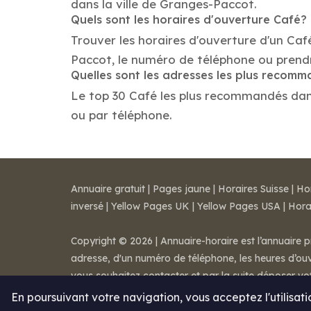
dans la ville de Granges-Paccot.
Quels sont les horaires d'ouverture Café?
Trouver les horaires d'ouverture d'un Caf
Paccot, le numéro de téléphone ou prend
Quelles sont les adresses les plus recom
Le top 30 Café les plus recommandés dans l
ou par téléphone.
Annuaire gratuit
|
Pages jaune
|
Horaires Suisse
|
Ho
inversé
|
Yellow Pages UK
|
Yellow Pages USA
|
Hora
Copyright © 2026 | Annuaire-horaire est l’annuaire p
adresse, d'un numéro de téléphone, les heures d’ouve
vous souhaitez contacter et par la suite déposer v
Mentions légales
-
Conditions de ventes
-
Contact
En poursuivant votre navigation, vous acceptez l'utilisat