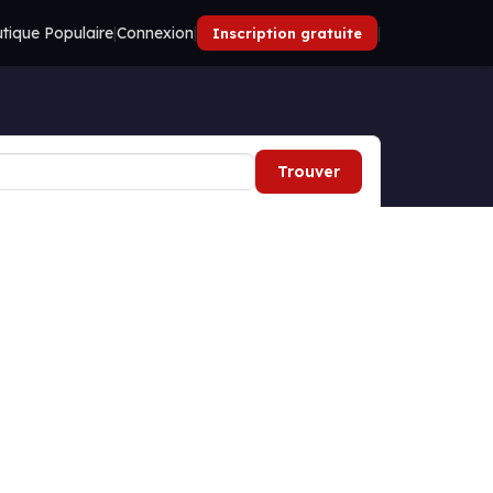
tique Populaire
|
Connexion
|
|
Inscription gratuite
Trouver