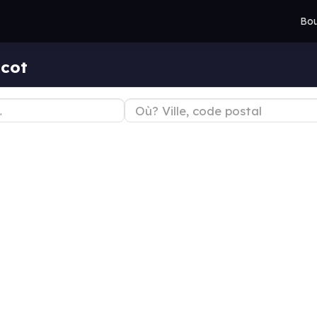
Bou
ccot